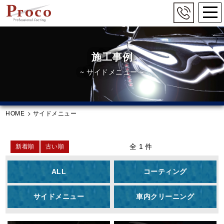
togg
navi
Skip
to
main
施工事例
content
~ サイドメニュー ~
HOME
>
サイドメニュー
全 1 件
新着順
古い順
ALL
コーティング
サイドメニュー
車内クリーニング