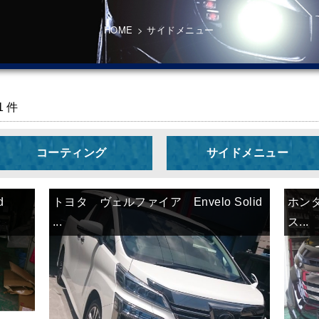
HOME
>
サイドメニュー
1 件
コーティング
サイドメニュー
id
トヨタ ヴェルファイア Envelo Solid
ホンダ
...
ス...