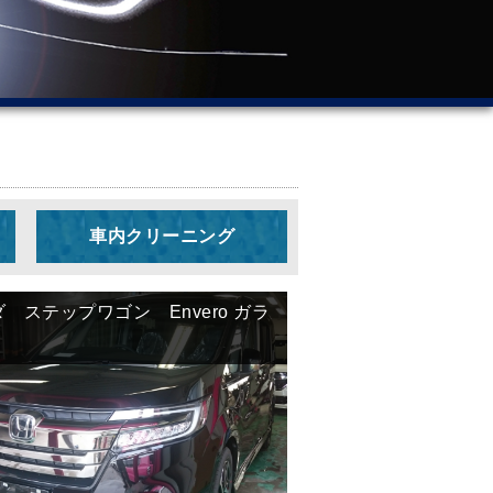
車内クリーニング
新
 ステップワゴン Envero ガラ
し
い
順
古
い
順