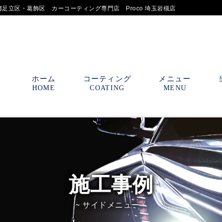
足立区・葛飾区 カーコーティング専門店 Proco 埼玉岩槻店
ホーム
コーティング
メニュー
HOME
COATING
MENU
施工事例
~ サイドメニュー ~