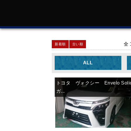
全 
新着順
古い順
ALL
トヨタ ヴォクシー Envelo Sol
ガ...