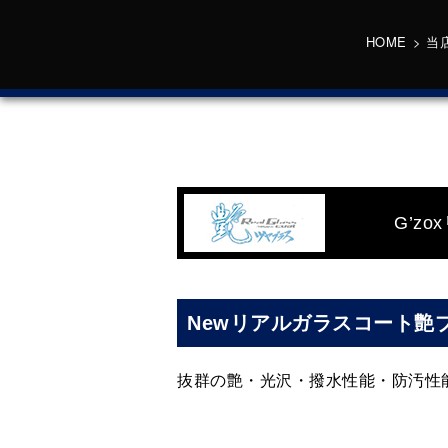
HOME
>
当
G’z
Newリアルガラスコート艶
抜群の艶・光沢・撥水性能・防汚性能