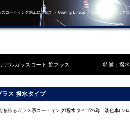
店のコーティング施工について
>
Coating Lineup
>
G’zox リアルガラ
oxリアルガラスコート 艶プラス
特徴：撥水
プラス 撥水タイプ
を誇るガラス系コーティング!撥水タイプの為、淡色車(シロ