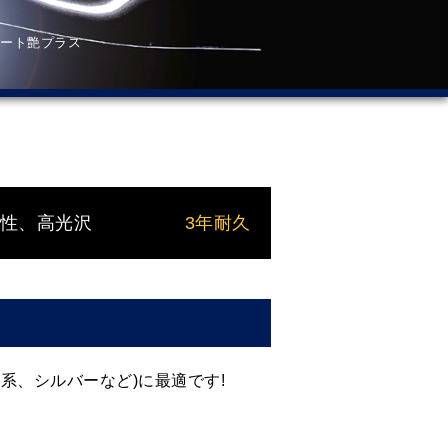
スコート艶プラス
性、高光沢
3年耐久
系、シルバーなど)に最適です!