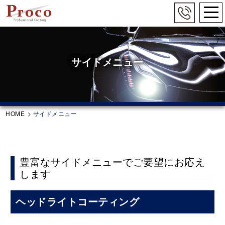
togg
navi
Skip
to
main
サイドメニュー
content
HOME
>
サイドメニュー
豊富なサイドメニューでご要望にお応え
します
ヘッドライトコーティング