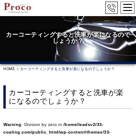
togg
navi
Skip
to
main
カーコーティングすると洗車が楽になるので
content
しょうか？
HOME
>
カーコーティングすると洗車が楽になるのでしょうか？
カーコーティングすると洗車が楽
になるのでしょうか？
Warning
: Division by zero in
/home/leadsv2/33-
coating.com/public_html/wp-content/themes/33-