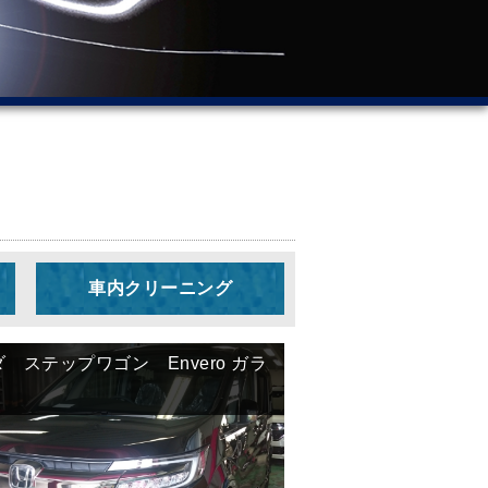
車内クリーニング
新
 ステップワゴン Envero ガラ
し
い
順
古