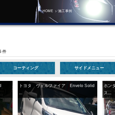
HOME
>
施工事例
6 件
コーティング
サイドメニュー
id
トヨタ ヴェルファイア Envelo Solid
ホンダ
...
ス...