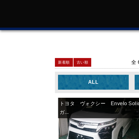
全 
新着順
古い順
ALL
トヨタ ヴォクシー Envelo Sol
ガ...