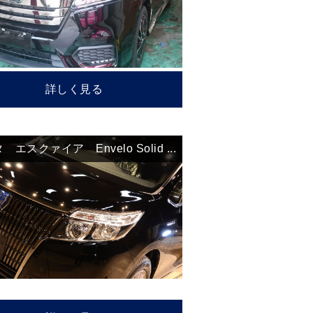
い
順
詳しく見る
エスクァイア Envelo Solid ...